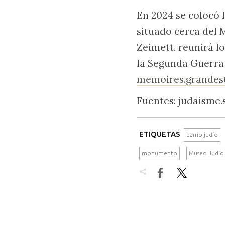
En 2024 se colocó 
situado cerca del 
Zeimett, reunirá l
la Segunda Guerra 
memoires.grandest
Fuentes: judaisme.s
ETIQUETAS
barrio judío
monumento
Museo Judío

