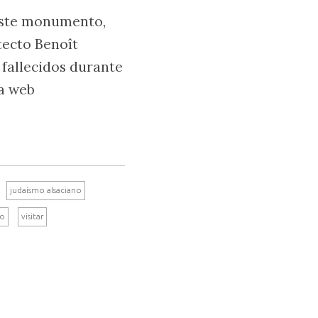
Este monumento,
tecto Benoît
 fallecidos durante
na web
judaísmo alsaciano
to
visitar