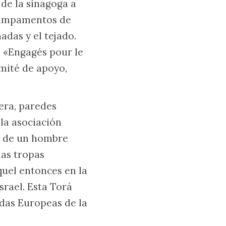
 de la sinagoga a
 campamentos de
das y el tejado.
o «Engagés pour le
mité de apoyo,
era, paredes
 la asociación
a de un hombre
las tropas
quel entonces en la
rael. Esta Torá
adas Europeas de la