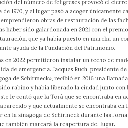
ución del número de feligreses provocó el cierre
da de 1970, y el lugar pasó a acoger únicamente
 emprendieron obras de restauración de las facha
as haber sido galardonada en 2021 con el premi
stauración, que ya había puesto en marcha un co
ante ayuda de la Fundación del Patrimonio.
as en 2022 permitieron instalar un techo de mad
alida de emergencia. Jacques Ruch, presidente de
goga de Schirmeck», recibió en 2016 una llamad
ido rabino y había liberado la ciudad junto con 
ste le contó que la Torá que se encontraba en a
aparecido y que actualmente se encontraba en Is
r en la sinagoga de Schirmeck durante las Jorn
que también marcará la reapertura del lugar.