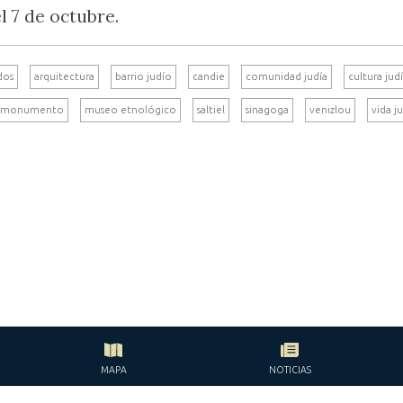
l 7 de octubre.
dos
arquitectura
barrio judío
candie
comunidad judía
cultura jud
monumento
museo etnológico
saltiel
sinagoga
venizlou
vida j
MAPA
NOTICIAS