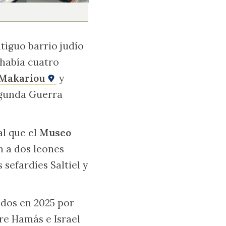
tiguo barrio judío
 había cuatro
Makariou
y
Segunda Guerra
al que el
Museo
n a dos leones
sefardíes Saltiel y
ados en 2025 por
re Hamás e Israel