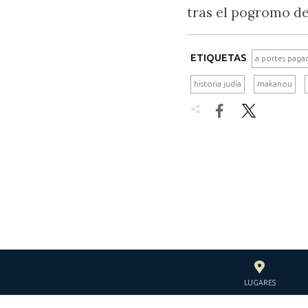
tras el pogromo de
ETIQUETAS
a portes paga
historia judía
makariou


LUGARES