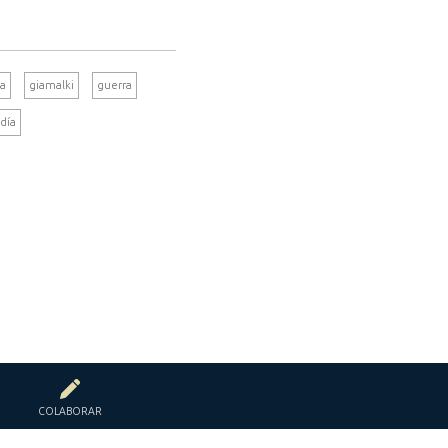
ía
giamalki
guerra
udía
COLABORAR