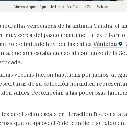
Museo Arqueológico de Heraclión. Foto de Zde – Wikipedia
s murallas venecianas de la antigua Candia, el an
a muy cerca del paseo marítimo. En este barrio
metro delimitado hoy por las calles
Vénizlou
,
ltima, que aún estaba en uso al comienzo de la 
ardeada.
anas vecinas fueron habitadas por judíos, al igu
 esculturas de su colección heráldica representa
den sables. Pertenecían a las poderosas familias 
elíes que hacían escala en Heraclión fueron atac
osa que se aprovechó del conflicto surgido ent