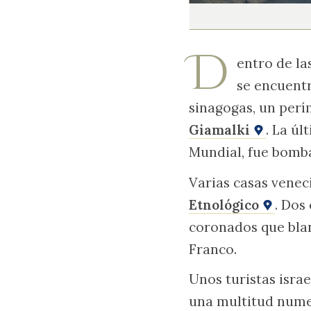
D
entro de la
se encuentr
sinagogas, un perí
Giamalki
. La ú
Mundial, fue bomb
Varias casas veneci
Etnológico
. Dos
coronados que blan
Franco.
Unos turistas isra
una multitud numer