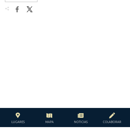


LUGARES
MAPA
NOTICIAS
COLABORAR