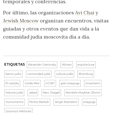
temporales y conferencias.
Por último, las organizaciones
Avi Chai
y
Jewish Moscow
organizan encuentros, visitas
guiadas y otros eventos que dan vida a la
comunidad judía moscovita día a día.
ETIQUETAS
Alexander Granovsky
Altman
arquitectura
barrio judío
comunidad judía
cultura judía
Ehrenburg
El Lissitzky
Golda Meir
GOSET
gran sinagoga
Grossmann
historia judía
Jabad
Marc Chagall
Mendele Moykher Sforim
monumento
Peretz Markish
Sergei Eisenstein
sinagoga
Solomon Mikhoels