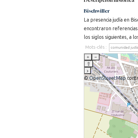
Descripción histórica
Bischwiller
La presencia judía en Bi
encontraron referencias 
los siglos siguientes, a los
Mots-clés :
comunidad judía
+
–
⇧
›
©
OpenStreetMap
contr