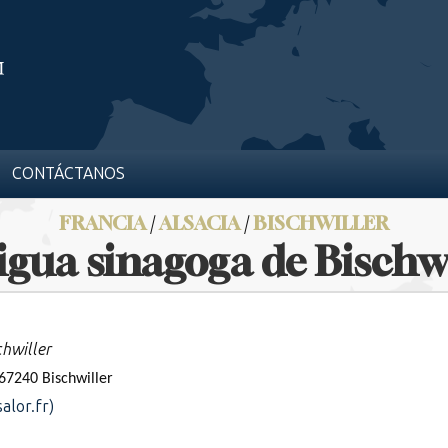
CONTÁCTANOS
FRANCIA
/
ALSACIA
/
BISCHWILLER
igua sinagoga de Bischwi
chwiller
 67240
Bischwiller
alor.fr)