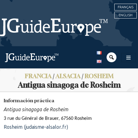
FRANÇAIS
ENGLISH
FRANCIA
/
ALSACIA
/
ROSHEIM
Antigua sinagoga de Rosheim
Información práctica
Antigua sinagoga de Rosheim
3 rue du Général de Brauer, 67560 Rosheim
Rosheim (judaisme-alsalor.fr)