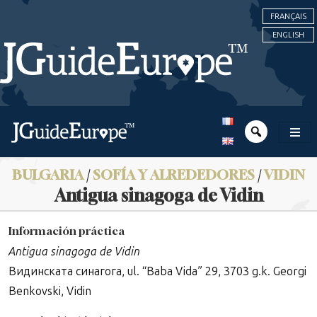
FRANÇAIS
ENGLISH
BULGARIA
/
SOFÍA Y ALREDEDORES
/
VIDIN
Antigua sinagoga de Vidin
Información práctica
Antigua sinagoga de Vidin
Видинската синагога, ul. “Baba Vida” 29, 3703 g.k. Georgi
Benkovski, Vidin