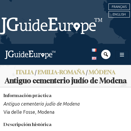
FRANÇAIS
ENGLISH
ITALIA
/
EMILIA-ROMAÑA
/
MÓDENA
Antiguo cementerio judío de Modena
Información práctica
Antiguo cementerio judío de Modena
Via delle Fosse, Modena
Descripción histórica