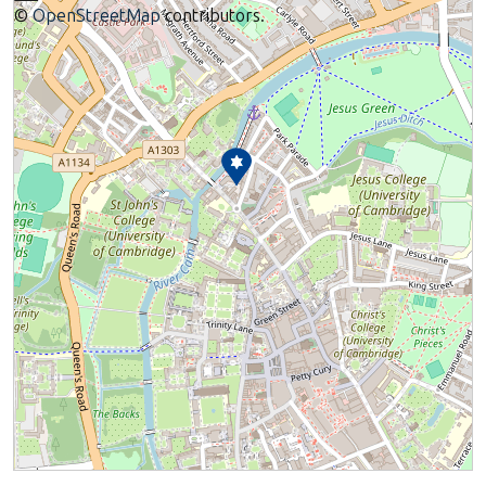
©
OpenStreetMap
contributors.