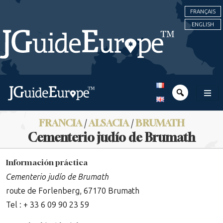
FRANÇAIS
ENGLISH
FRANCIA
/
ALSACIA
/
BRUMATH
Cementerio judío de Brumath
Información práctica
Cementerio judío de Brumath
route de Forlenberg, 67170 Brumath
Tel : + 33 6 09 90 23 59