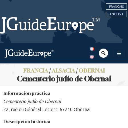
FRANÇAIS
ENGLISH
FRANCIA
/
ALSACIA
/
OBERNAI
Cementerio judío de Obernai
Información práctica
Cementerio judío de Obernai
22, rue du Général Leclerc, 67210 Obernai
Descripción histórica