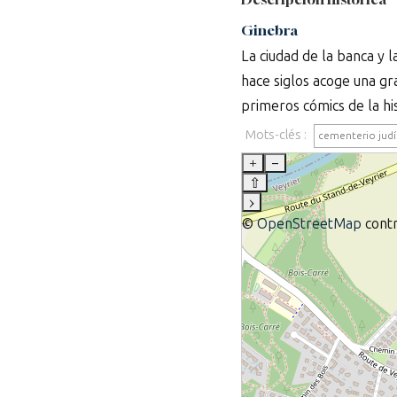
Ginebra
La ciudad de la banca y 
hace siglos acoge una gr
primeros cómics de la his
Mots-clés :
cementerio jud
+
–
⇧
›
©
OpenStreetMap
contr