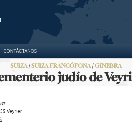
CONTÁCTANOS
SUIZA
/
SUIZA FRANCÓFONA
/
GINEBRA
ementerio judío de Veyri
ier
255 Veyrier
5