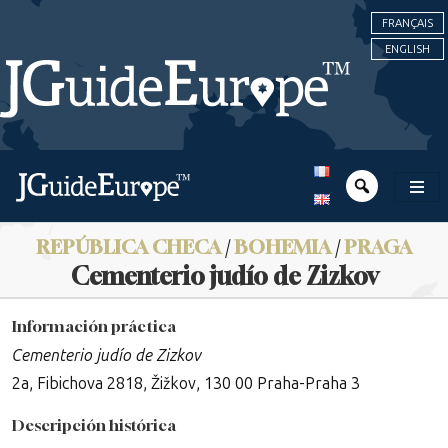
FRANÇAIS
ENGLISH
REPÚBLICA CHECA
/
BOHEMIA
/
PRAGA
Cementerio judío de Zizkov
Información práctica
Cementerio judío de Zizkov
2a, Fibichova 2818, Žižkov, 130 00 Praha-Praha 3
Descripción histórica