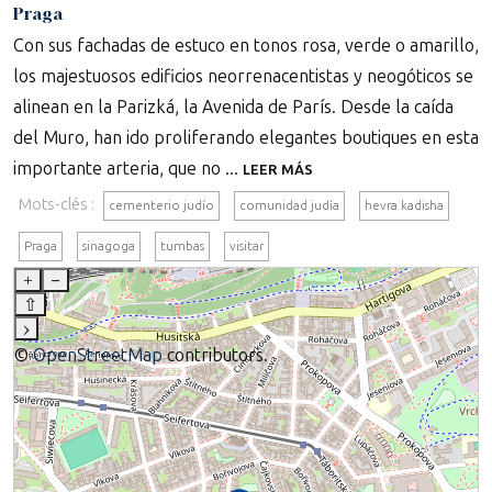
Praga
Con sus fachadas de estuco en tonos rosa, verde o amarillo,
los majestuosos edificios neorrenacentistas y neogóticos se
alinean en la Parizká, la Avenida de París. Desde la caída
del Muro, han ido proliferando elegantes boutiques en esta
importante arteria, que no ...
LEER MÁS
Mots-clés :
cementerio judío
comunidad judía
hevra kadisha
Praga
sinagoga
tumbas
visitar
+
–
⇧
›
©
OpenStreetMap
contributors.