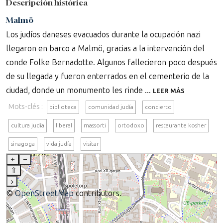
Descripción histórica
Malmö
Los judíos daneses evacuados durante la ocupación nazi
llegaron en barco a Malmö, gracias a la intervención del
conde Folke Bernadotte. Algunos fallecieron poco después
de su llegada y fueron enterrados en el cementerio de la
ciudad, donde un monumento les rinde ...
LEER MÁS
Mots-clés :
biblioteca
comunidad judía
concierto
cultura judía
liberal
massorti
ortodoxo
restaurante kosher
sinagoga
vida judía
visitar
+
–
⇧
›
©
OpenStreetMap
contributors.