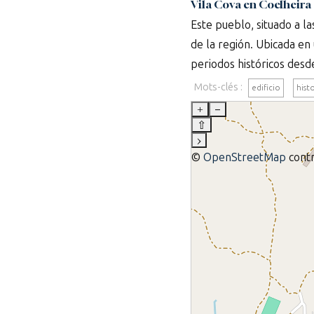
Vila Cova en Coelheira
Este pueblo, situado a la
de la región. Ubicada en 
periodos históricos desde
Mots-clés :
edificio
histo
+
–
⇧
›
©
OpenStreetMap
contr