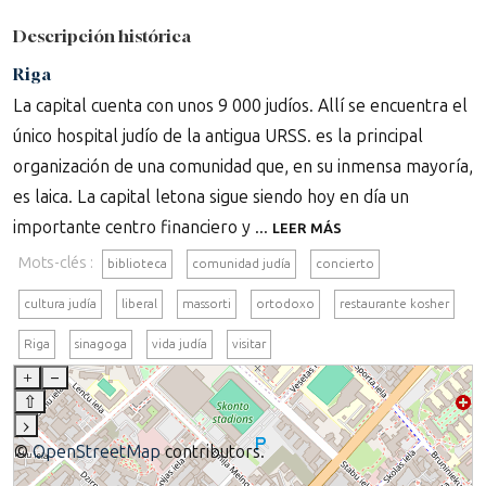
Descripción histórica
Riga
La capital cuenta con unos 9 000 judíos. Allí se encuentra el
único hospital judío de la antigua URSS. es la principal
organización de una comunidad que, en su inmensa mayoría,
es laica. La capital letona sigue siendo hoy en día un
importante centro financiero y ...
LEER MÁS
Mots-clés :
biblioteca
comunidad judía
concierto
cultura judía
liberal
massorti
ortodoxo
restaurante kosher
Riga
sinagoga
vida judía
visitar
+
–
⇧
›
©
OpenStreetMap
contributors.