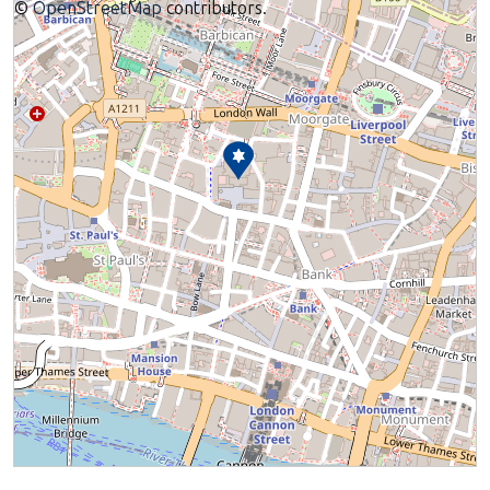
©
OpenStreetMap
contributors.