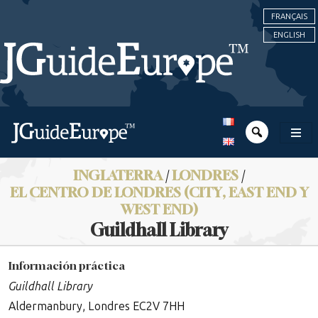
FRANÇAIS
ENGLISH
INGLATERRA
/
LONDRES
/
EL CENTRO DE LONDRES (CITY, EAST END Y
WEST END)
Guildhall Library
Información práctica
Guildhall Library
Aldermanbury, Londres EC2V 7HH