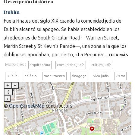
Descripción histórica
Dublín
Fue a finales del siglo XIX cuando la comunidad judía de
Dublín alcanzó su apogeo. Se había establecido en los
alrededores de South Circular Road —Warren Street,
Martin Street y St Kevin’s Parade—, una zona a la que los
dublineses apodaban, por cierto, «La Pequeña ...
LEER MÁS
Mots-clés :
arquitectura
comunidad judía
cultura judía
Dublín
edificio
monumento
sinagoga
vida judía
visitar
+
–
⇧
›
©
OpenStreetMap
contributors.