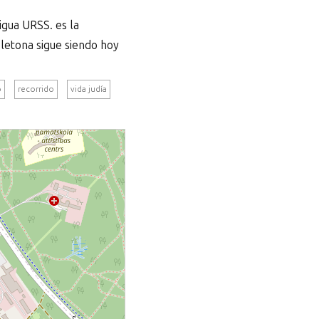
tigua URSS. es la
 letona sigue siendo hoy
o
recorrido
vida judía