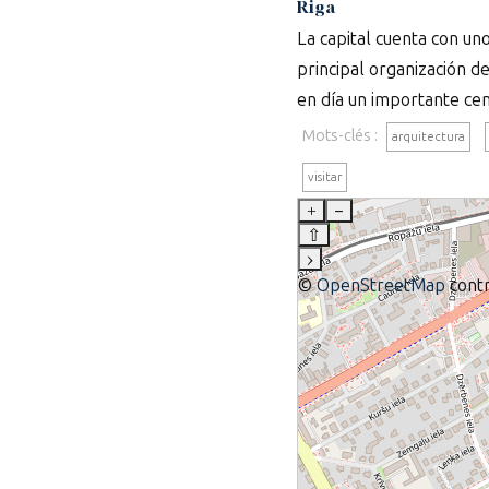
Riga
La capital cuenta con uno
principal organización d
en día un importante cent
Mots-clés :
arquitectura
visitar
+
–
⇧
›
©
OpenStreetMap
contr