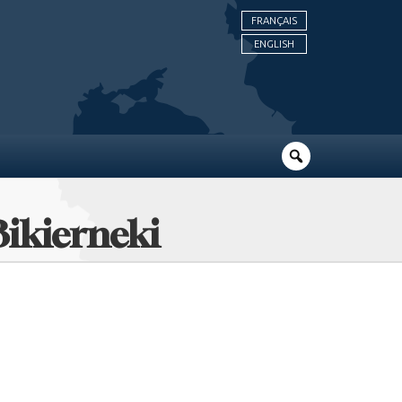
FRANÇAIS
ENGLISH
ikierneki