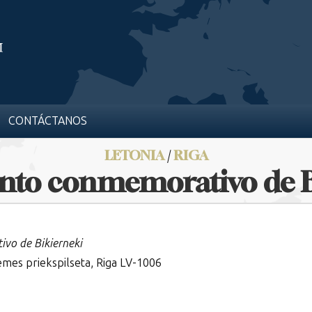
CONTÁCTANOS
LETONIA
/
RIGA
o conmemorativo de B
o de Bikierneki
zemes priekspilseta, Riga LV-1006