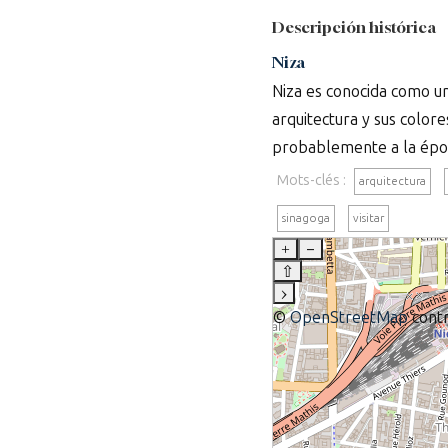
Descripción histórica
Niza
Niza es conocida como una
arquitectura y sus colore
probablemente a la época
Mots-clés :
arquitectura
sinagoga
visitar
+
–
⇧
›
©
OpenStreetMap
contr