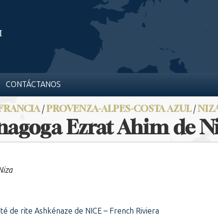
CONTÁCTANOS
FRANCIA
/
PROVENZA-ALPES-COSTA AZUL
/
NIZ
nagoga Ezrat Ahim de N
Niza
é de rite Ashkénaze de NICE – French Riviera