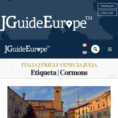
FRANÇAIS
ENGLISH
ITALIA
/
FRIULI-VENECIA JULIA
Etiqueta | Cormons