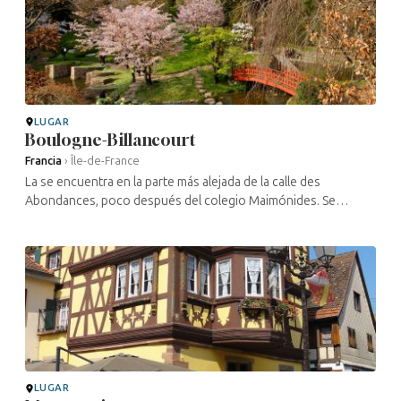
LUGAR
Boulogne-Billancourt
Francia
›
Île-de-France
La se encuentra en la parte más alejada de la calle des
Abondances, poco después del colegio Maimónides. Se
construyó en 1911, según los planos del arquitecto Emmanuel
Pontremoli. Su forma ...
LUGAR