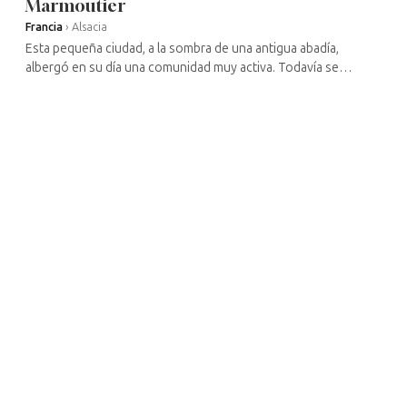
Marmoutier
Francia
›
Alsacia
Esta pequeña ciudad, a la sombra de una antigua abadía,
albergó en su día una comunidad muy activa. Todavía se
pueden visitar las casas natales de los dos judíos famosos del
lugar: el pintor ...