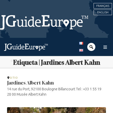
FRANÇAIS
ENGLISH
Etiqueta | Jardines Albert Kahn
SITIO
Jardines Albert Kahn
14 rue du Port, 92100 Boulogne Billancourt Tel : +33 1 55 19
28 00 Musée Albert Kahn