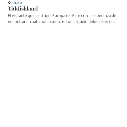
LUGAR
Yiddishland
El visitante que se dirija a Europa del Este con la esperanza de
encontrar un patrimonio arquitectónico judío debe saber que,
de lo que fue —principalmente en Lituania, entre el siglo XVIII y
el ...