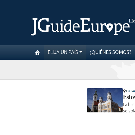
ELIJA UN PAÍS
¿QUIÉNES SOMOS?
LUG
Eslo
La his
se sol