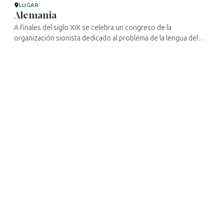
LUGAR
Alemania
A finales del siglo XIX se celebra un congreso de la
organización sionista dedicado al problema de la lengua del
futuro Estado judío. El debate fue acalorado antes de proceder
a la votación, en ...