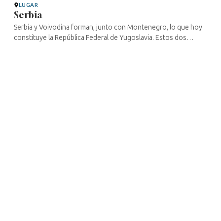
LUGAR
Serbia
Serbia y Voivodina forman, junto con Montenegro, lo que hoy
constituye la República Federal de Yugoslavia. Estos dos
países fueron escenario de una de las primeras aplicaciones de
la «Solución ...