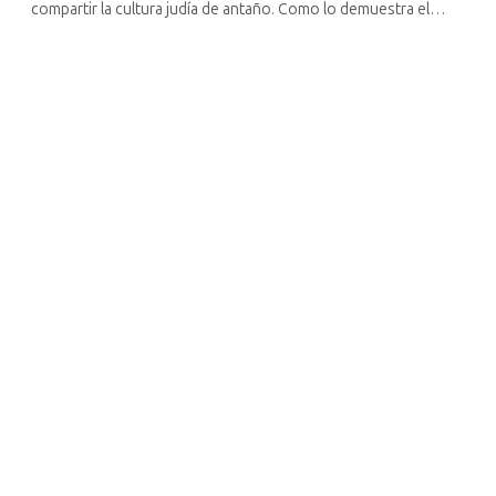
compartir la cultura judía de antaño. Como lo demuestra el
edificio donde se encontraba la antigua sinagoga de
Berehove, recubierto con una ...