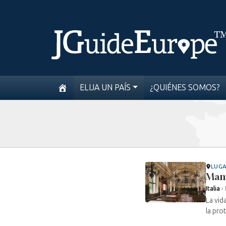
ELIJA UN PAÍS
¿QUIÉNES SOMOS?
LUG
Man
Italia
›
La vid
la pro