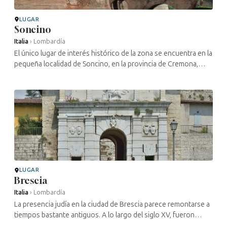
LUGAR
Soncino
Italia
›
Lombardía
El único lugar de interés histórico de la zona se encuentra en la
pequeña localidad de Soncino, en la provincia de Cremona,
donde, en el siglo XV, funcionaba una imprenta hebrea fundada
por el ...
LUGAR
Brescia
Italia
›
Lombardía
La presencia judía en la ciudad de Brescia parece remontarse a
tiempos bastante antiguos. A lo largo del siglo XV, fueron
acogidos y expulsados sucesivamente, según las directrices