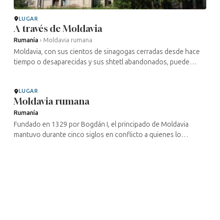
LUGAR
A través de Moldavia
Rumanía
›
Moldavia rumana
Moldavia, con sus cientos de sinagogas cerradas desde hace
tiempo o desaparecidas y sus shtetl abandonados, puede
considerarse un singular museo del judaísmo de Europa del
Este. En primer lugar, ...
LUGAR
Moldavia rumana
Rumanía
Fundado en 1329 por Bogdán I, el principado de Moldavia
mantuvo durante cinco siglos en conflicto a quienes lo
codiciaban —turcos, austriacos y polacos, cosacos o rusos—.
En 1775 perdió su parte ...