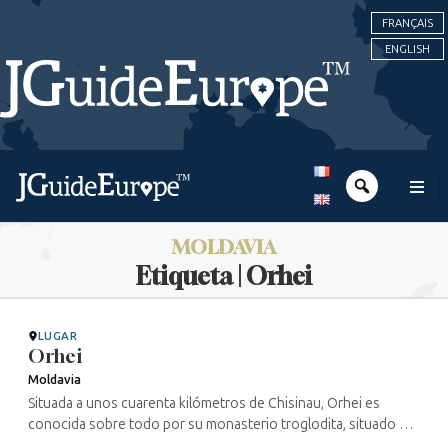
FRANÇAIS
ENGLISH
MOLDAVIA
Etiqueta | Orhei
LUGAR
Orhei
Moldavia
Situada a unos cuarenta kilómetros de Chisinau, Orhei es
conocida sobre todo por su monasterio troglodita, situado en
las afueras de la ciudad, en Orhei Vechi, que merece mucho la