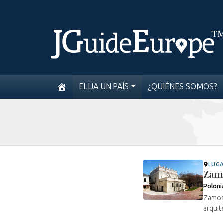
ELIJA UN PAÍS
¿QUIÉNES SOMOS?
LUG
Zam
Poloni
Zamosc
arquit