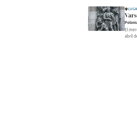
LUG
Vars
Poloni
El mer
abril 