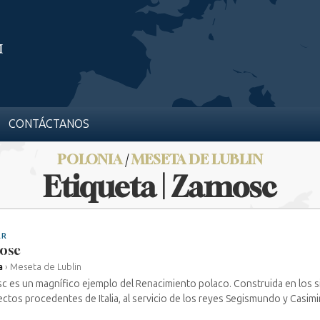
CONTÁCTANOS
POLONIA
/
MESETA DE LUBLIN
Etiqueta | Zamosc
AR
osc
a
›
Meseta de Lublin
 es un magnífico ejemplo del Renacimiento polaco. Construida en los si
ectos procedentes de Italia, al servicio de los reyes Segismundo y Casimiro