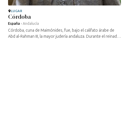
LUGAR
Córdoba
España
›
Andalucía
Córdoba, cuna de Maimónides, fue, bajo el califato árabe de
Abd al-Rahman III, la mayor judería andaluza. Durante el reinado
musulmán, la comunidad judía vivió en armonía con los
conquistadores, ...