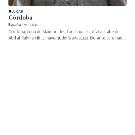
LUGAR
Córdoba
España
›
Andalucía
Córdoba, cuna de Maimónides, fue, bajo el califato árabe de
Abd al-Rahman III, la mayor judería andaluza. Durante el reinado
musulmán, la comunidad judía vivió en armonía con los
conquistadores, ...