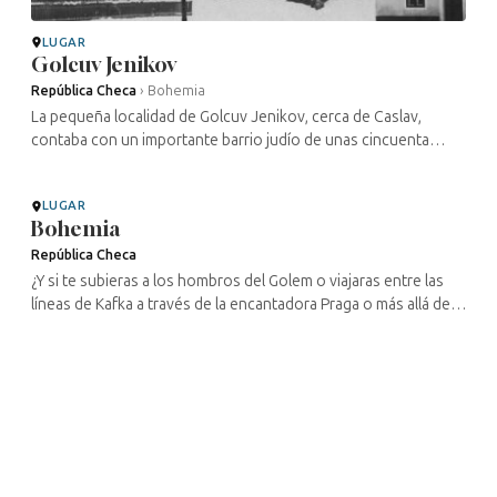
LUGAR
Golcuv Jenikov
República Checa
›
Bohemia
La pequeña localidad de Golcuv Jenikov, cerca de Caslav,
contaba con un importante barrio judío de unas cincuenta
viviendas situado al sur de la plaza central de la localidad. La
mayoría de ellas ...
LUGAR
Bohemia
República Checa
¿Y si te subieras a los hombros del Golem o viajaras entre las
líneas de Kafka a través de la encantadora Praga o más allá de
sus murallas para descubrir todos los vestigios de la presencia
judía ...