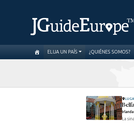
ELIJA UN PAÍS
¿QUIÉNES SOMOS?
LUG
Belf
Irlanda
La sin