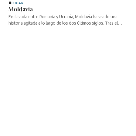
LUGAR
Moldavia
Enclavada entre Rumanía y Ucrania, Moldavia ha vivido una
historia agitada a lo largo de los dos últimos siglos. Tras el
Tratado de Bucarest de 1812, que puso fin al conflicto que la
enfrentaba ...