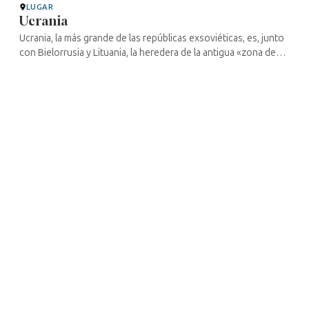
LUGAR
Ucrania
Ucrania, la más grande de las repúblicas exsoviéticas, es, junto
con Bielorrusia y Lituania, la heredera de la antigua «zona de
residencia», un cordón sanitario destinado a confinar a los
judíos ...