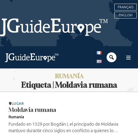
FRANÇAIS
ENGLISH
RUMANÍA
Etiqueta | Moldavia rumana
LUGAR
Moldavia rumana
Rumanía
Fundado en 1329 por Bogdán I, el principado de Moldavia
mantuvo durante cinco siglos en conflicto a quienes lo
codiciaban —turcos, austriacos y polacos, cosacos o rusos—.