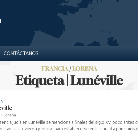
CONTÁCTANOS
FRANCIA
/
LORENA
Etiqueta | Lunéville
AR
ville
a
›
Lorena
sencia judía en Lunéville se menciona a finales del siglo XV, poco antes 
os familias tuvieron permiso para establecerse en la ciudad a principios del