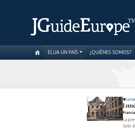
ELIJA UN PAÍS
¿QUIÉNES SOMOS?
LUG
Luné
Franci
La pre
Solo d