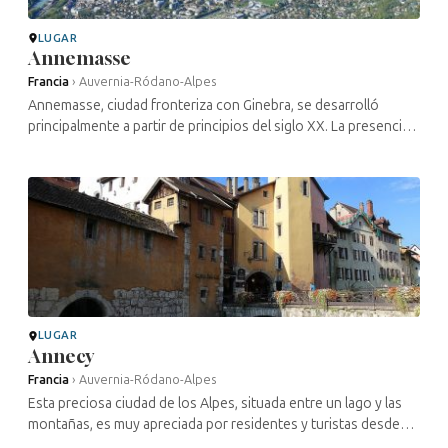
LUGAR
Annemasse
Francia
›
Auvernia-Ródano-Alpes
Annemasse, ciudad fronteriza con Ginebra, se desarrolló
principalmente a partir de principios del siglo XX. La presencia
judía en Annemasse se remonta probablemente a la Edad
Media, aunque fue ...
LUGAR
Annecy
Francia
›
Auvernia-Ródano-Alpes
Esta preciosa ciudad de los Alpes, situada entre un lago y las
montañas, es muy apreciada por residentes y turistas desde
hace siglos. La presencia judía en Annecy se remonta