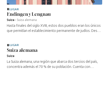
LUGAR
Endingen y Lengnau
Suiza
›
Suiza alemana
Hasta finales del siglo XVIII, estos dos pueblos eran los únicos
que permitían el establecimiento permanente de judíos. Desde
1622, residían en calidad de «extranjeros protegidos», y sus ...
LUGAR
Suiza alemana
Suiza
La Suiza alemana, una región que abarca dos tercios del país,
concentra además el 70 % de su población. Cuenta con
ciudades tan variadas como su centro económico, Zúrich; la
capital, Berna; la ...