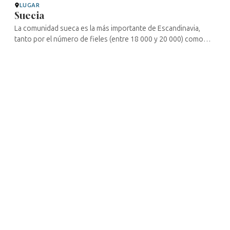
LUGAR
Suecia
La comunidad sueca es la más importante de Escandinavia,
tanto por el número de fieles (entre 18 000 y 20 000) como
desde el punto de vista cultural. La capital sueca acogió, en
febrero de 2000, ...