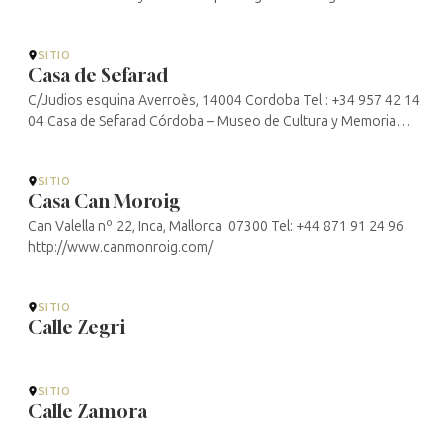
Lucena – Site officiel de tourisme d’Andalousie (andalucia.org)
SITIO
Casa de Sefarad
C/Judios esquina Averroès, 14004 Cordoba Tel : +34 957 42 14
04 Casa de Sefarad Córdoba – Museo de Cultura y Memoria
Judía –
SITIO
Casa Can Moroig
Can Valella nº 22, Inca, Mallorca 07300 Tel: +44 871 91 24 96
http://www.canmonroig.com/
SITIO
Calle Zegri
SITIO
Calle Zamora