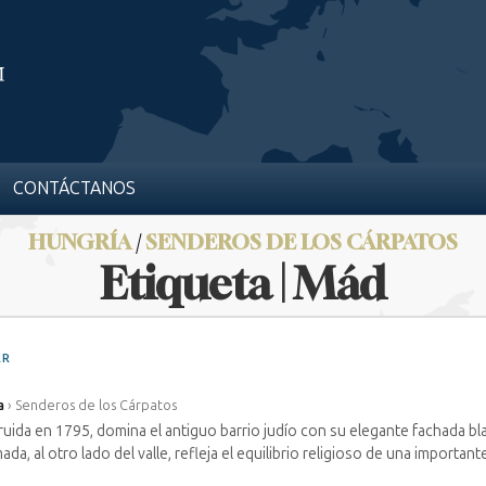
CONTÁCTANOS
HUNGRÍA
/
SENDEROS DE LOS CÁRPATOS
Etiqueta | Mád
AR
a
›
Senderos de los Cárpatos
uida en 1795, domina el antiguo barrio judío con su elegante fachada bla
ada, al otro lado del valle, refleja el equilibrio religioso de una importante 