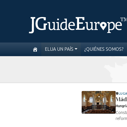
ELIJA UN PAÍS
¿QUIÉNES SOMOS?
LUG
Mád
Hungrí
Constr
reform