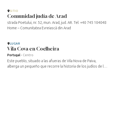
SITIO
Comunidad judía de Arad
strada Poetului, nr. 52, mun. Arad, jud. AR. Tel: +40 745 104048
Home – Comunitatea Evreiască din Arad
LUGAR
Vila Cova en Coelheira
Portugal
›
Centro
Este pueblo, situado a las afueras de Vila Nova de Paiva,
alberga un pequeño que recorre la historia de los judíos de la
región. Ubicada en un edificio del siglo XVIII, la exposición, muy
bien ...