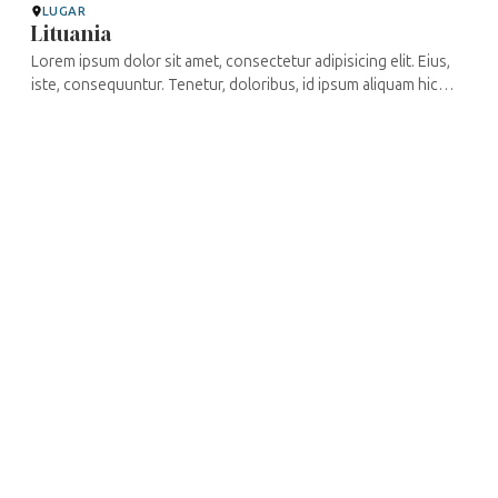
LUGAR
Lituania
Lorem ipsum dolor sit amet, consectetur adipisicing elit. Eius,
iste, consequuntur. Tenetur, doloribus, id ipsum aliquam hic
laudantium eligendi perspiciatis necessitatibus in cupiditate
impedit ...