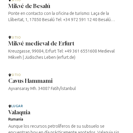
Mikvé de Besalú
Ponte en contacto con la oficina de turismo: Laça de la
Llibertat, 1, 17850 Besalú Tel: +34 972 591 12 40 Besalú
Tourist Office – OH! Garrotxa
SITIO
Mikvé medieval de Erfurt
Kreuzgasse, 99084, Erfurt Tel: +49 361 6551608 Medieval
Mikveh | Jüdisches Leben (erfurt.de)
SITIO
Cavus Hammami
Ayvansaray Mh. 34087 Fatih/İstanbul
LUGAR
Valaquia
Rumanía
Aunque los recursos petrolíferos de su subsuelo se
encuentran hoy en día prácticamente agotados, Valaquia sigue