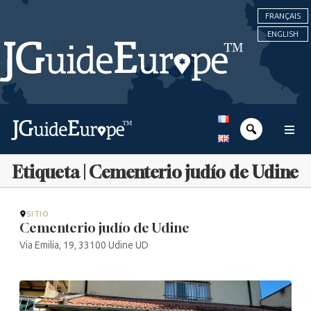
FRANÇAIS
ENGLISH
Etiqueta | Cementerio judío de Udine
SITIO
Cementerio judío de Udine
Via Emilia, 19, 33100 Udine UD