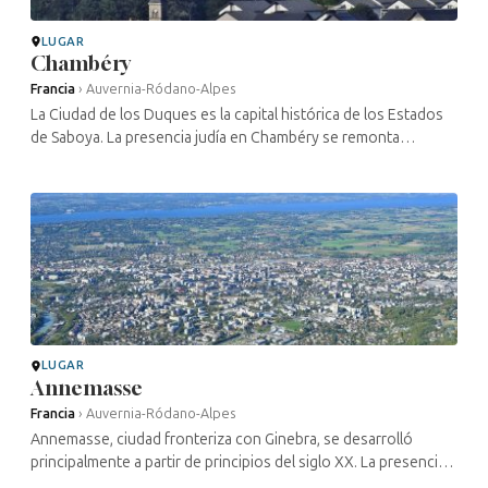
LUGAR
Chambéry
Francia
›
Auvernia-Ródano-Alpes
La Ciudad de los Duques es la capital histórica de los Estados
de Saboya. La presencia judía en Chambéry se remonta
probablemente al siglo XIV, tras la invitación que les hizo en
1319 el conde ...
LUGAR
Annemasse
Francia
›
Auvernia-Ródano-Alpes
Annemasse, ciudad fronteriza con Ginebra, se desarrolló
principalmente a partir de principios del siglo XX. La presencia
judía en Annemasse se remonta probablemente a la Edad