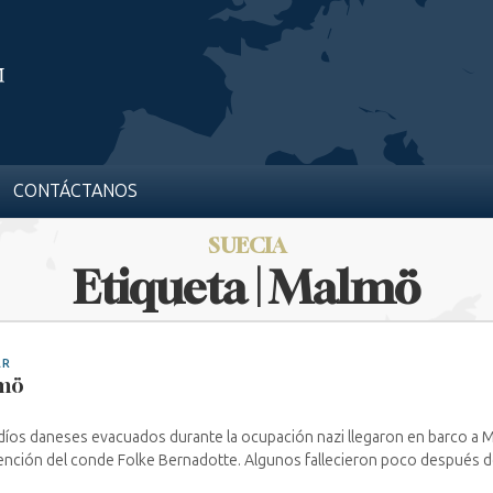
CONTÁCTANOS
SUECIA
Etiqueta | Malmö
AR
mö
díos daneses evacuados durante la ocupación nazi llegaron en barco a Ma
ención del conde Folke Bernadotte. Algunos fallecieron poco después de 